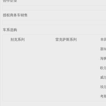
合作企业
授权商务车销售
车系选购
别克系列
雷克萨斯系列
丰
塞
海
欧
威
埃
考