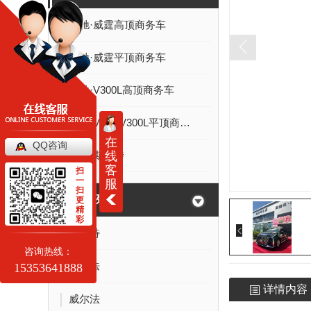
奔驰·威霆高顶商务车
奔驰·威霆平顶商务车
奔驰·V300L高顶商务车
奔驰·V300/V300L平顶商务车
在
QQ咨询
线
奔驰·斯宾特
客
扫
一
服
扫
丰田系列
更
精
彩
考斯特
咨询热线：
埃尔法
15353641888
详情内容
威尔法