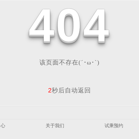
4
0
4
该页面不存在(´･ω･`)
2
秒后自动返回
中心
关于我们
试乘预约