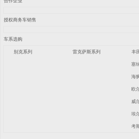
合作企业
授权商务车销售
车系选购
别克系列
雷克萨斯系列
丰
塞
海
欧
威
埃
考