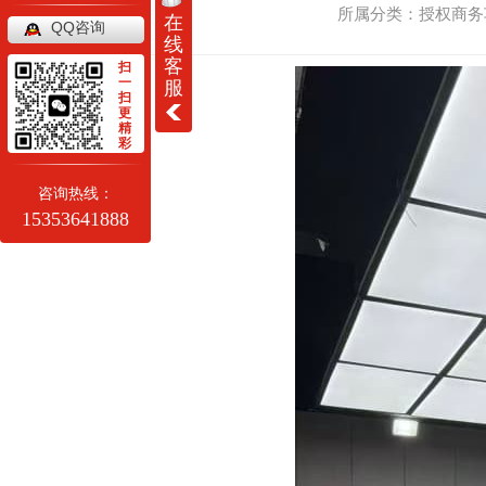
所属分类：授权商务车销
在
QQ咨询
线
客
扫
一
服
扫
更
精
彩
咨询热线：
15353641888