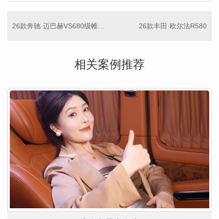
26款奔驰·迈巴赫VS680级帷幕小高顶商务车
26款丰田·欧尔法R580
相关案例推荐