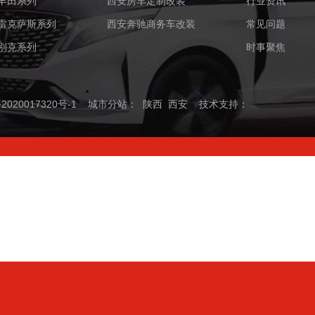
丰田系列
西安房车定制改装
行业资讯
雷克萨斯系列
西安奔驰商务车改装
常见问题
别克系列
时事聚焦
2020017320号-1
城市分站
：
陕西
西安
技术支持：