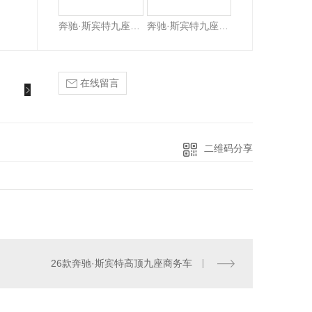
奔驰·斯宾特九座全隔断商务车
奔驰·斯宾特九座授权定制版商务车
在线留言
二维码分享
26款奔驰·斯宾特高顶九座商务车