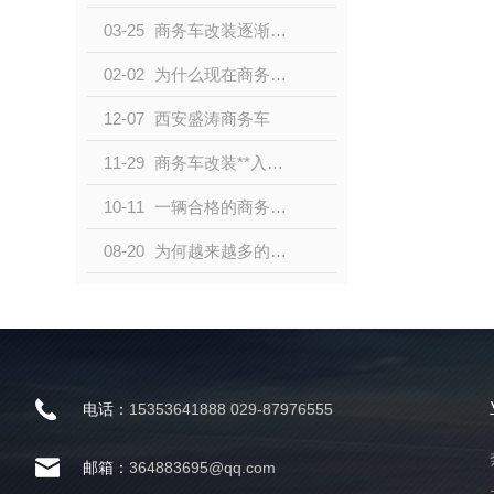
03-25
商务车改装逐渐成热门，改装商务车要注意哪些事项？
02-02
为什么现在商务车改装这么火爆？我这个开着小轿车的人，是不是快要out了。
12-07
西安盛涛商务车
11-29
商务车改装**入门知识
10-11
一辆合格的商务改装车，既要皮囊，也要灵魂
08-20
为何越来越多的人选择商务车改装？
电话：
15353641888 029-87976555
邮箱：
364883695@qq.com