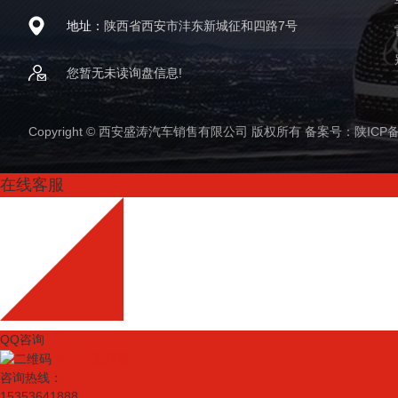
地址：
陕西省西安市沣东新城征和四路7号
您暂无未读询盘信息!
Copyright © 西安盛涛汽车销售有限公司 版权所有 备案号：
陕ICP备
在线客服
QQ咨询
扫一扫更精彩
咨询热线：
15353641888